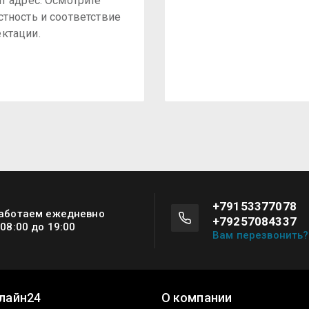
ит адрес. Осмотрите
стность и соответствие
ктации.
+79153377078
аботаем ежедневно
+79257084337
 08:00 до 19:00
Вам перезвонить?
лайн24
О компании