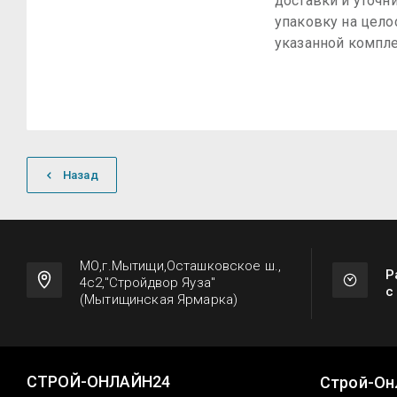
доставки и уточн
упаковку на цело
указанной компле
Назад
МО,г.Мытищи,Осташковское ш.,
Р
4с2,"Стройдвор Яуза"
с
(Мытищинская Ярмарка)
СТРОЙ-ОНЛАЙН24
Строй-Он