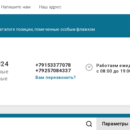
Напишите нам
Наш адрес
 каталоге позиции, помеченные особым флажком
24
+79153377078
Работаем еже
+79257084337
ные
с 08:00 до 19:0
Вам перезвонить?
ные
ы
Параметры