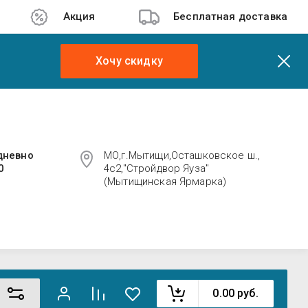
Акция
Бесплатная доставка
Хочу скидку
дневно
МО,г.Мытищи,Осташковское ш.,
0
4с2,"Стройдвор Яуза"
(Мытищинская Ярмарка)
0.00
руб.