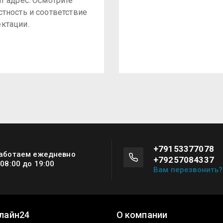
ит адрес. Осмотрите
стность и соответствие
ктации.
+79153377078
аботаем ежедневно
+79257084337
 08:00 до 19:00
Вам перезвонить?
лайн24
О компании