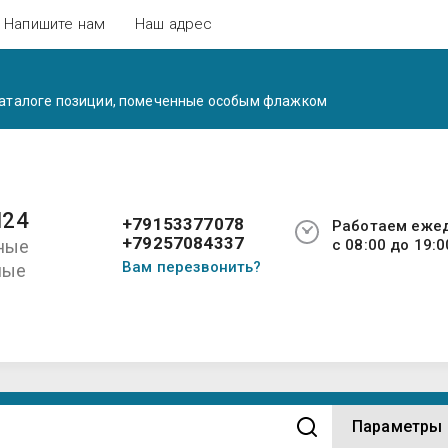
Напишите нам
Наш адрес
 каталоге позиции, помеченные особым флажком
24
+79153377078
Работаем еже
+79257084337
ные
с 08:00 до 19:0
Вам перезвонить?
ные
ы
Параметры