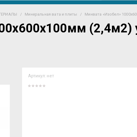
ТЕРИАЛЫ
/
Минеральная вата и плиты
/
Минвата «Изобел» 1000х600
00х600х100мм (2,4м2) 
Артикул:
нет