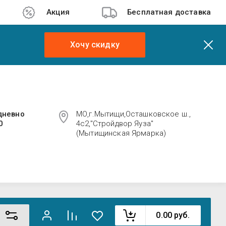
Акция
Бесплатная доставка
Хочу скидку
дневно
МО,г.Мытищи,Осташковское ш.,
0
4с2,"Стройдвор Яуза"
(Мытищинская Ярмарка)
0.00
руб.