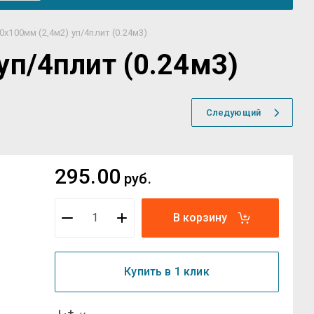
х100мм (2,4м2) уп/4плит (0.24м3)
уп/4плит (0.24м3)
Следующий
295.00
руб.
В корзину
Купить в 1 клик