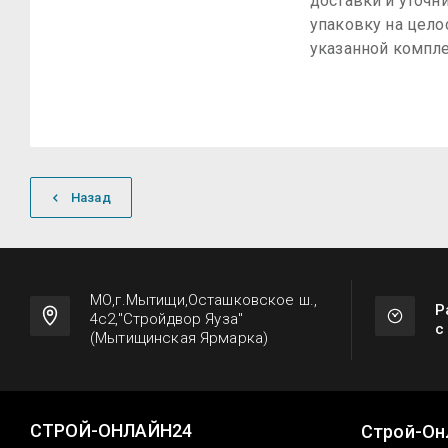
доставки и уточн
упаковку на цело
указанной компле
Назад
МО,г.Мытищи,Осташковское ш.,
Р
4с2,"Стройдвор Яуза"
с
(Мытищинская Ярмарка)
СТРОЙ-ОНЛАЙН24
Строй-Он